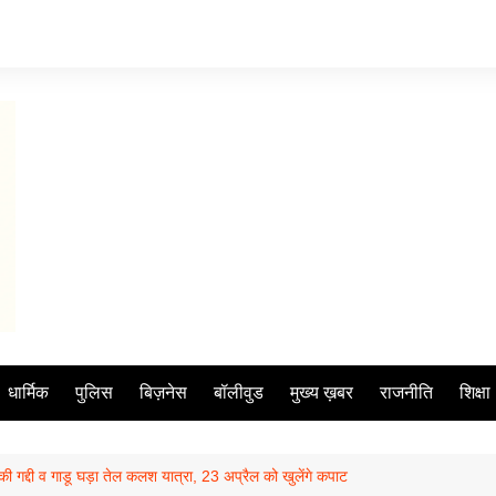
धार्मिक
पुलिस
बिज़नेस
बॉलीवुड
मुख्य ख़बर
राजनीति
शिक्षा
की गद्दी व गाडू घड़ा तेल कलश यात्रा, 23 अप्रैल को खुलेंगे कपाट