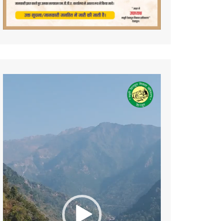
Video
Player