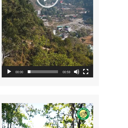
00:00
00:59
Video
Player