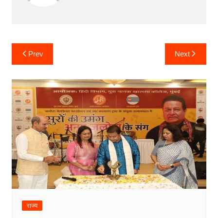
Post
Prev
Next
navigation
राज्य