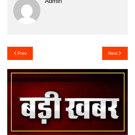
Admin
Post
Prev
Next
navigation