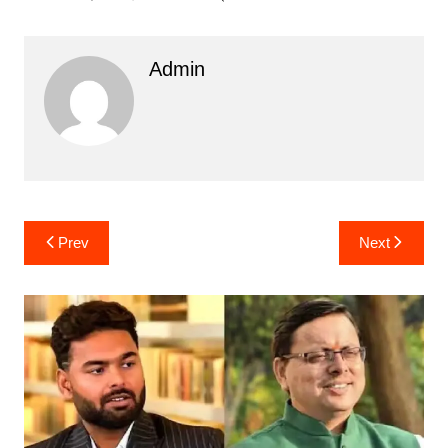
Admin
Post
Prev
Next
navigation