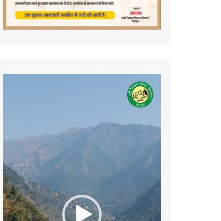
Video
Player