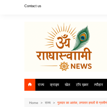
Skip
Contact us
to
content
राज्य
क्राइम
खेल
टॉप ख़बर
त्यौहार
Home
राज्य
गुलदार का आतंक, लगातार हमलों से ग्रामीणो