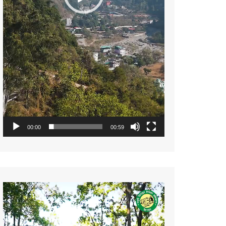
00:00
00:59
Video
Player