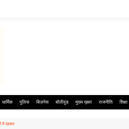
धार्मिक
पुलिस
बिज़नेस
बॉलीवुड
मुख्य ख़बर
राजनीति
शिक्षा
ं में दहशत