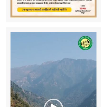
Video
Player