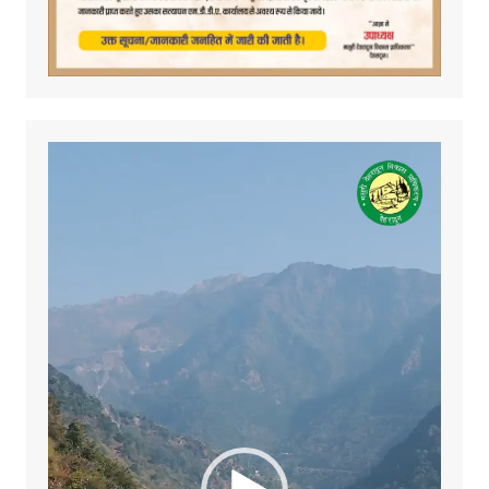
Video
Player