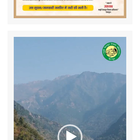
Video
Player