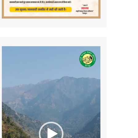
Video
Player