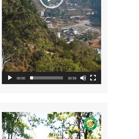
00:00
00:59
Video
Player