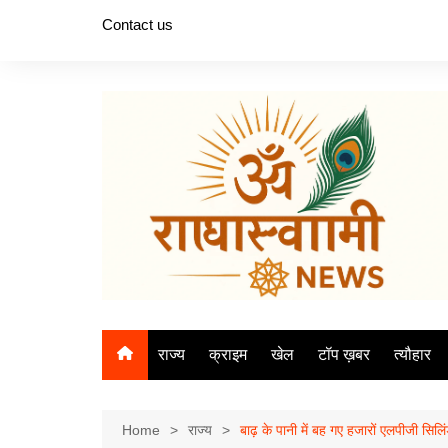
Skip
Contact us
to
content
राज्य
क्राइम
खेल
टॉप ख़बर
त्यौहार
Home
राज्य
बाढ़ के पानी में बह गए हजारों एलपीजी सिल