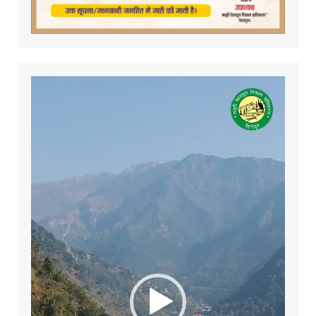
Video
Player