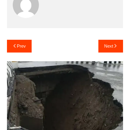
Post
Prev
Next
navigation