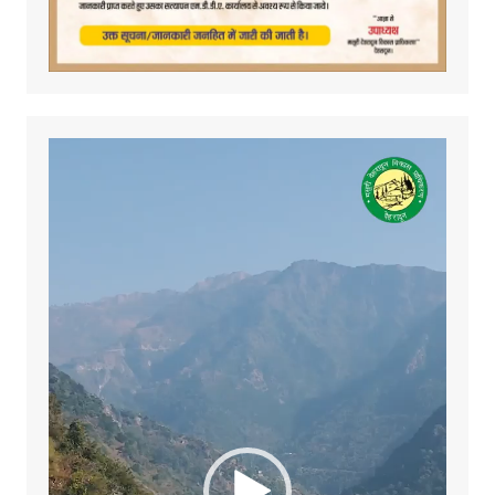
Video
Player