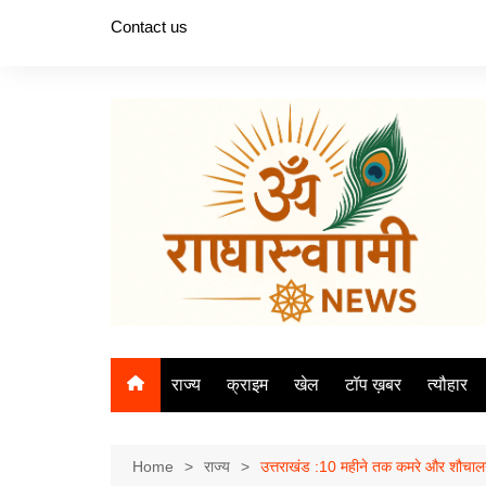
Skip
Contact us
to
content
राज्य
क्राइम
खेल
टॉप ख़बर
त्यौहार
Home
राज्य
उत्तराखंड :10 महीने तक कमरे और शौचालय 