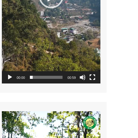
00:00
00:59
Video
Player