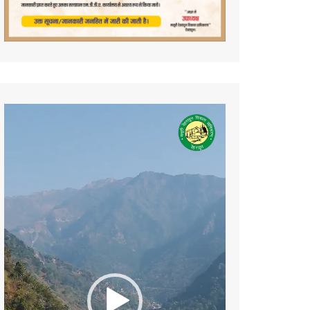
Video
Player