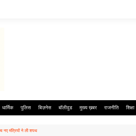
धार्मिक
पुलिस
बिज़नेस
बॉलीवुड
मुख्य ख़बर
राजनीति
शिक्षा
ंच नए मंत्रियों ने ली शपथ