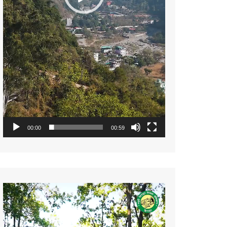
00:00
00:59
Video
Player