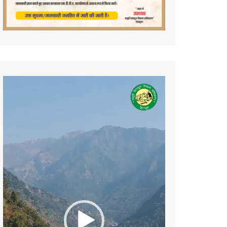
Video
Player