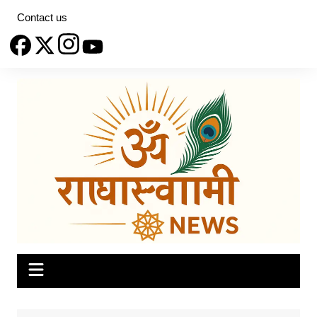
Skip
Contact us
to
content