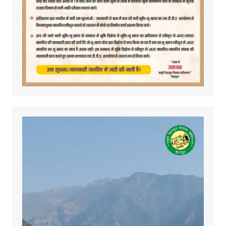
Video
Player