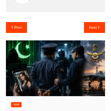
Post
Prev
Next
navigation
राज्य