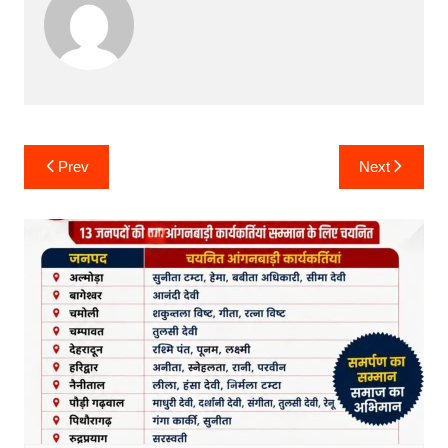
Post
Prev
Next
navigation