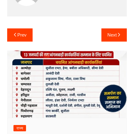
Post
Prev
Next
navigation
राज्य