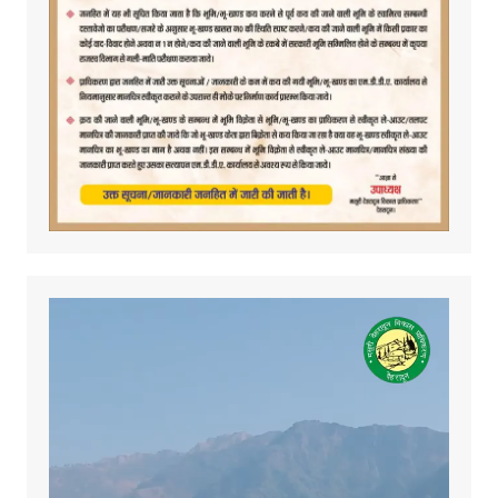
Video
Player