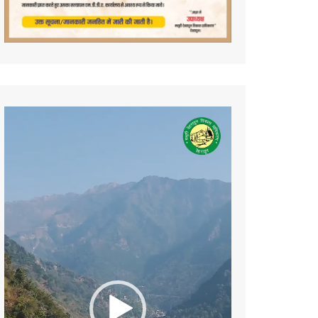
Video
Player