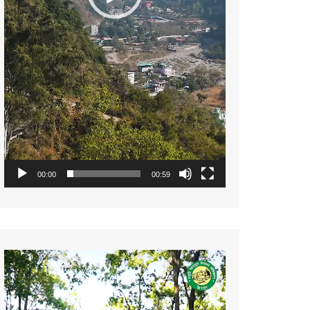
00:00
00:59
Video
Player