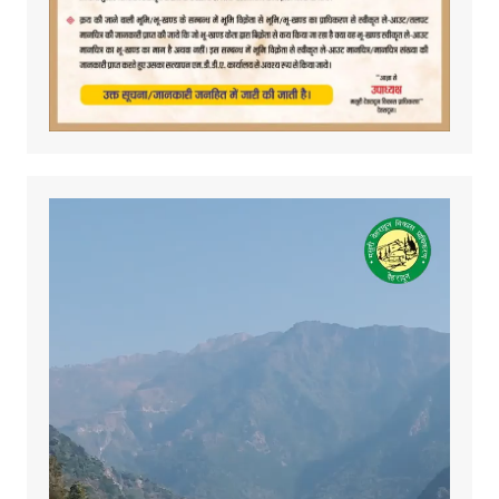
Video
Player