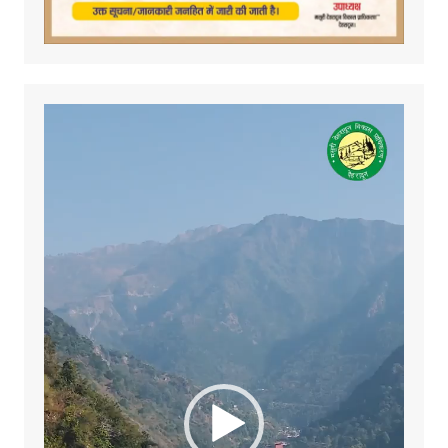
Video
Player