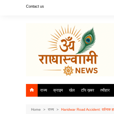
Skip
Contact us
to
content
राज्य
क्राइम
खेल
टॉप ख़बर
त्यौहार
Home
राज्य
Haridwar Road Accident: दर्दनाक हादसा