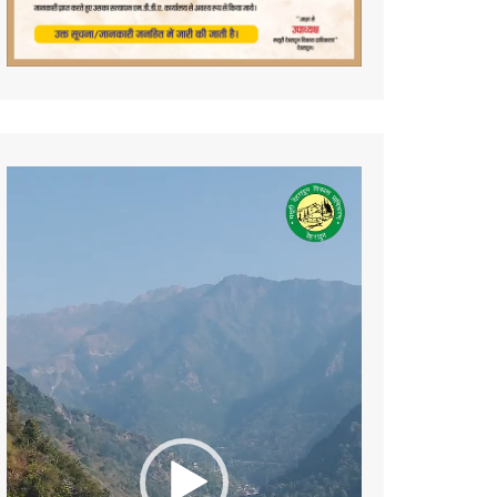
Video
Player