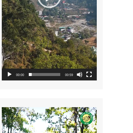
00:00
00:59
Video
Player