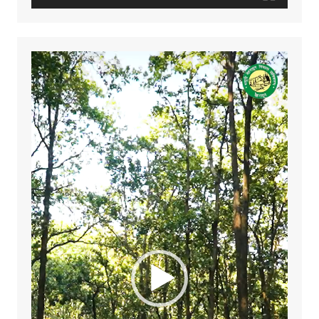
Video
Player