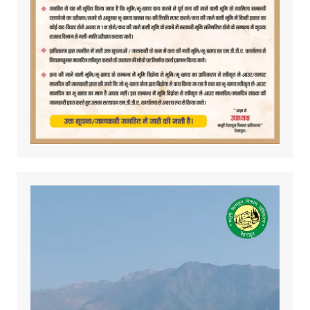
Video
Player