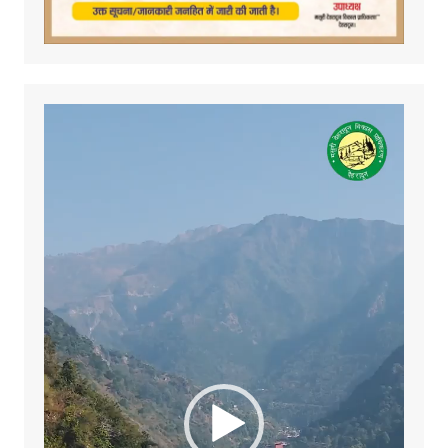
Video
Player