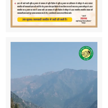
Video
Player