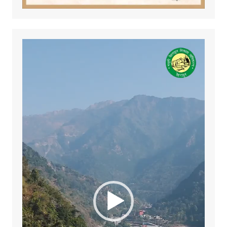
Video
Player