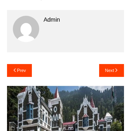
Admin
Post
Prev
Next
navigation