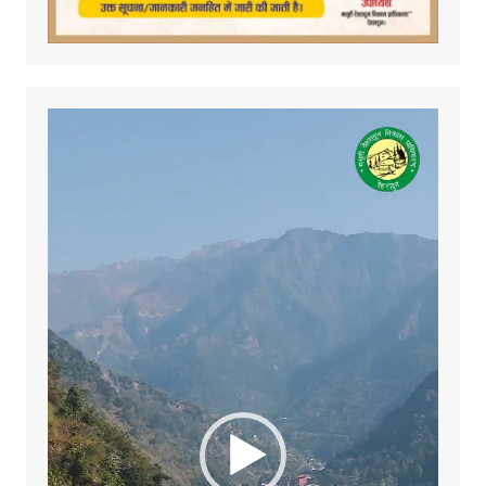
Video
Player