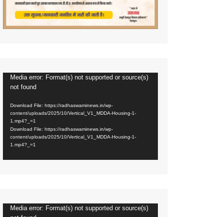
Media error: Format(s) not supported or source(s)
Video
not found
Player
Download File: https://radhaswaminews.in/wp-
content/uploads/2025/10/Vertical_V1_MDDA-Housing-1-
1.mp4?_=1
Download File: https://radhaswaminews.in/wp-
content/uploads/2025/10/Vertical_V1_MDDA-Housing-1-
1.mp4?_=1
Media error: Format(s) not supported or source(s)
Video