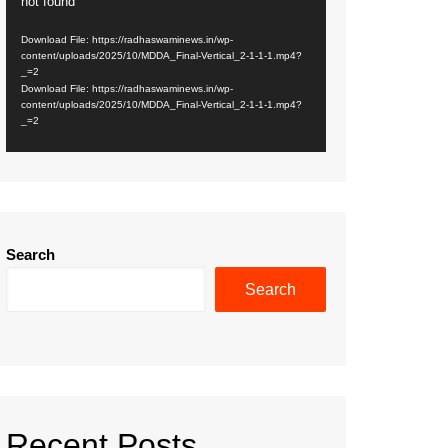
not found
Player
Download File: https://radhaswaminews.in/wp-
content/uploads/2025/10/MDDA_Final-Vertical_2-1-1-1.mp4?
_=2
Download File: https://radhaswaminews.in/wp-
content/uploads/2025/10/MDDA_Final-Vertical_2-1-1-1.mp4?
_=2
Search
Search
Recent Posts