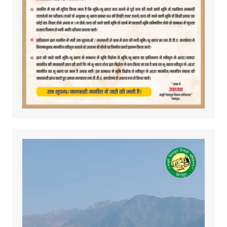
Video
Player