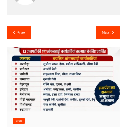
Post
Prev
Next
navigation
राज्य