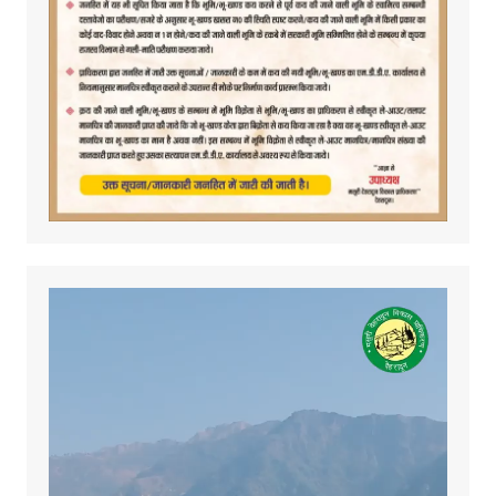
Video
Player