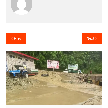
Post
Prev
Next
navigation