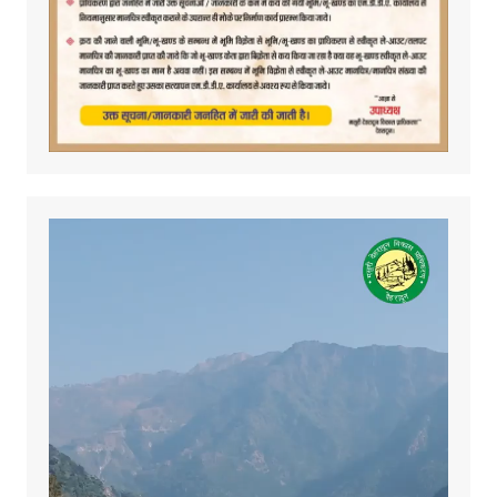
Video
Player