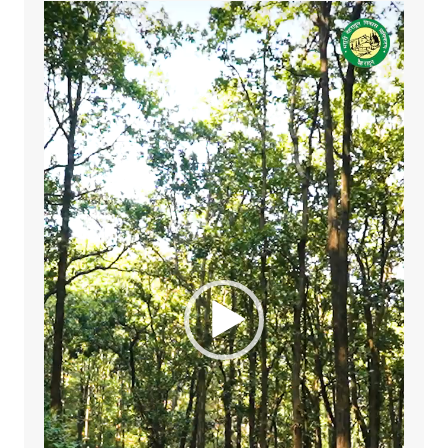
Video
Player