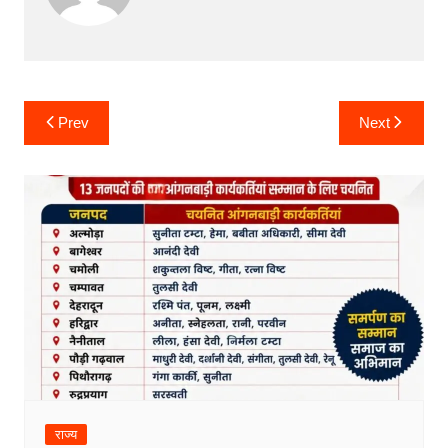
Post
Prev
Next
navigation
राज्य