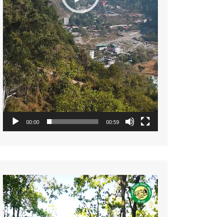
00:00
00:59
Video
Player