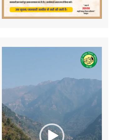
Video
Player