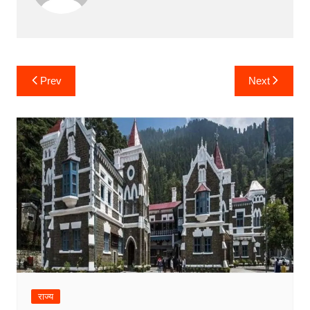
Post
Prev
Next
navigation
राज्य