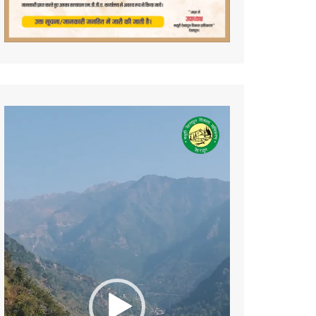
Video
Player