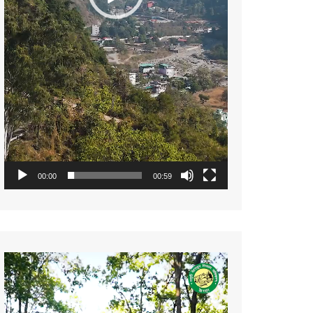
00:00
00:59
Video
Player